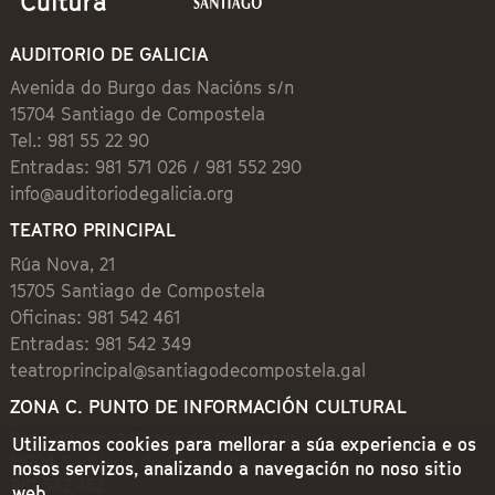
AUDITORIO DE GALICIA
Avenida do Burgo das Nacións s/n
15704 Santiago de Compostela
Tel.: 981 55 22 90
Entradas: 981 571 026 / 981 552 290
info@auditoriodegalicia.org
TEATRO PRINCIPAL
Rúa Nova, 21
15705 Santiago de Compostela
Oficinas: 981 542 461
Entradas: 981 542 349
teatroprincipal@santiagodecompostela.gal
ZONA C. PUNTO DE INFORMACIÓN CULTURAL
Preguntoiro, 1 (Praza de Cervantes)
Utilizamos cookies para mellorar a súa experiencia e os
15704 Santiago de Compostela
nosos servizos, analizando a navegación no noso sitio
981 542 462
web.