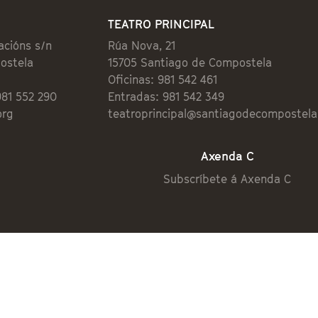
TEATRO PRINCIPAL
acións s/n
Rúa Nova, 21
ostela
15705 Santiago de Compostela
Oficinas: 981 542 461
981 552 290
Entradas: 981 542 349
org
teatroprincipal@santiagodecompostela
Axenda C
Subscríbete á Axenda C