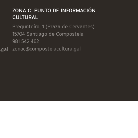
ZONA C. PUNTO DE INFORMACIÓN
CULTURAL
Preguntoiro, 1 (Praza de Cervantes)
15704 Santiago de Compostela
981 542 462
zonac@compostelacultura.gal
.gal