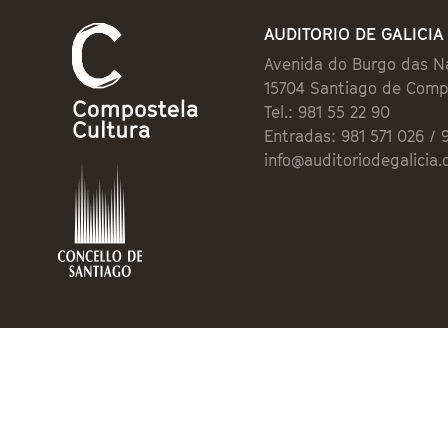
AUDITORIO DE GALICIA
Avenida do Burgo das N
15704 Santiago de Comp
Tel.: 981 55 22 90
Entradas: 981 571 026 / 
info@auditoriodegalicia.