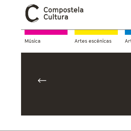
Música
Artes escénicas
Ar
Vostede está aquí