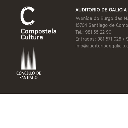
AUDITORIO DE GALICIA
Avenida do Burgo das N
15704 Santiago de Comp
Tel.: 981 55 22 90
Entradas: 981 571 026 / 
info@auditoriodegalicia.