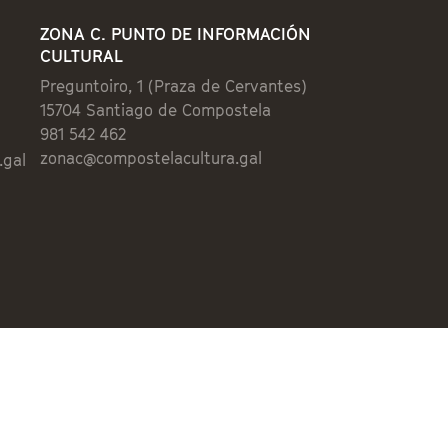
ZONA C. PUNTO DE INFORMACIÓN
CULTURAL
Preguntoiro, 1 (Praza de Cervantes)
15704 Santiago de Compostela
981 542 462
zonac@compostelacultura.gal
.gal