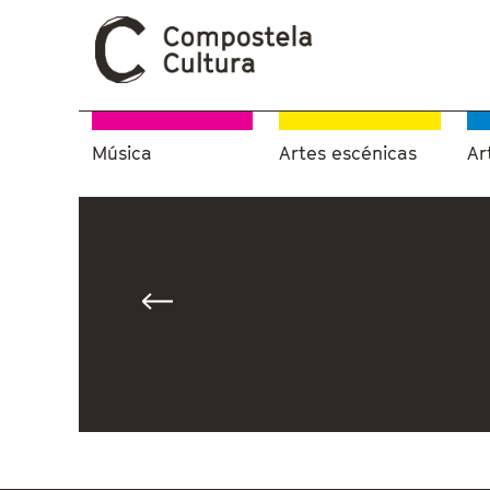
Música
Artes escénicas
Ar
Vostede está aquí