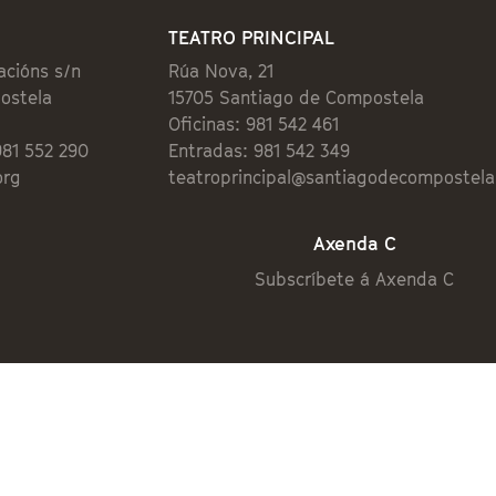
TEATRO PRINCIPAL
acións s/n
Rúa Nova, 21
ostela
15705 Santiago de Compostela
Oficinas: 981 542 461
981 552 290
Entradas: 981 542 349
org
teatroprincipal@santiagodecompostela
Axenda C
Subscríbete á Axenda C