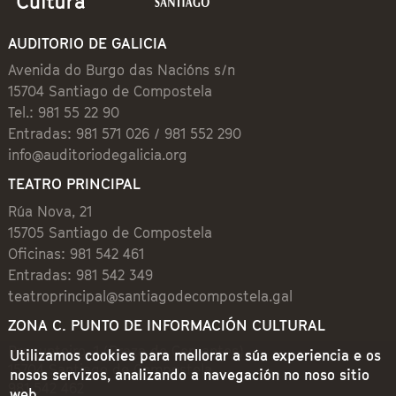
AUDITORIO DE GALICIA
Avenida do Burgo das Nacións s/n
15704 Santiago de Compostela
Tel.: 981 55 22 90
Entradas: 981 571 026 / 981 552 290
info@auditoriodegalicia.org
TEATRO PRINCIPAL
Rúa Nova, 21
15705 Santiago de Compostela
Oficinas: 981 542 461
Entradas: 981 542 349
teatroprincipal@santiagodecompostela.gal
ZONA C. PUNTO DE INFORMACIÓN CULTURAL
Preguntoiro, 1 (Praza de Cervantes)
Utilizamos cookies para mellorar a súa experiencia e os
15704 Santiago de Compostela
nosos servizos, analizando a navegación no noso sitio
981 542 462
web.