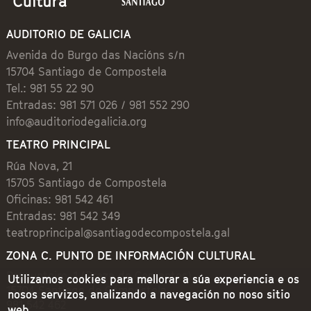
AUDITORIO DE GALICIA
Avenida do Burgo das Nacións s/n
15704 Santiago de Compostela
Tel.: 981 55 22 90
Entradas: 981 571 026 / 981 552 290
info@auditoriodegalicia.org
TEATRO PRINCIPAL
Rúa Nova, 21
15705 Santiago de Compostela
Oficinas: 981 542 461
Entradas: 981 542 349
teatroprincipal@santiagodecompostela.gal
ZONA C. PUNTO DE INFORMACIÓN CULTURAL
Preguntoiro, 1 (Praza de Cervantes)
Utilizamos cookies para mellorar a súa experiencia e os
15704 Santiago de Compostela
nosos servizos, analizando a navegación no noso sitio
981 542 462
web.