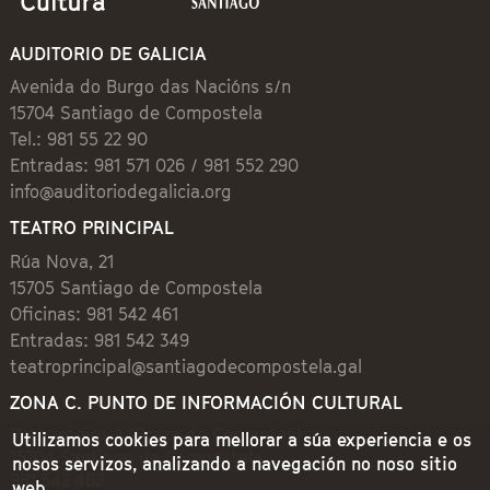
AUDITORIO DE GALICIA
Avenida do Burgo das Nacións s/n
15704 Santiago de Compostela
Tel.: 981 55 22 90
Entradas: 981 571 026 / 981 552 290
info@auditoriodegalicia.org
TEATRO PRINCIPAL
Rúa Nova, 21
15705 Santiago de Compostela
Oficinas: 981 542 461
Entradas: 981 542 349
teatroprincipal@santiagodecompostela.gal
ZONA C. PUNTO DE INFORMACIÓN CULTURAL
Preguntoiro, 1 (Praza de Cervantes)
Utilizamos cookies para mellorar a súa experiencia e os
15704 Santiago de Compostela
nosos servizos, analizando a navegación no noso sitio
981 542 462
web.