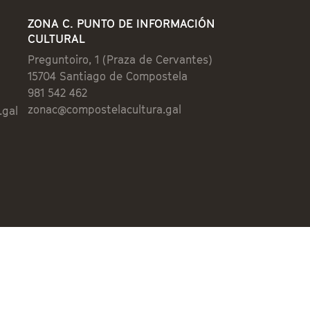
ZONA C. PUNTO DE INFORMACIÓN
CULTURAL
Preguntoiro, 1 (Praza de Cervantes)
15704 Santiago de Compostela
981 542 462
zonac@compostelacultura.gal
.gal