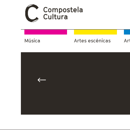
Música
Artes escénicas
Ar
Vostede está aquí