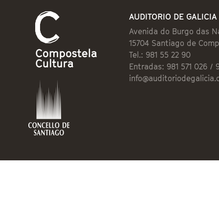
AUDITORIO DE GALICIA
Avenida do Burgo das N
15704 Santiago de Comp
Tel.: 981 55 22 90
Entradas: 981 571 026 / 
info@auditoriodegalicia.