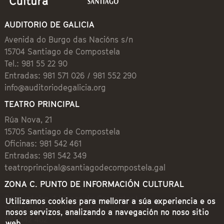
AUDITORIO DE GALICIA
Avenida do Burgo das Nacións s/n
15704 Santiago de Compostela
Tel.: 981 55 22 90
Entradas: 981 571 026 / 981 552 290
info@auditoriodegalicia.org
TEATRO PRINCIPAL
Rúa Nova, 21
15705 Santiago de Compostela
Oficinas: 981 542 461
Entradas: 981 542 349
teatroprincipal@santiagodecompostela.gal
ZONA C. PUNTO DE INFORMACIÓN CULTURAL
Preguntoiro, 1 (Praza de Cervantes)
Utilizamos cookies para mellorar a súa experiencia e os
15704 Santiago de Compostela
nosos servizos, analizando a navegación no noso sitio
981 542 462
web.