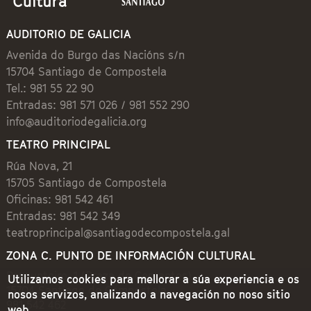
AUDITORIO DE GALICIA
Avenida do Burgo das Nacións s/n
15704 Santiago de Compostela
Tel.: 981 55 22 90
Entradas: 981 571 026 / 981 552 290
info@auditoriodegalicia.org
TEATRO PRINCIPAL
Rúa Nova, 21
15705 Santiago de Compostela
Oficinas: 981 542 461
Entradas: 981 542 349
teatroprincipal@santiagodecompostela.gal
ZONA C. PUNTO DE INFORMACIÓN CULTURAL
Preguntoiro, 1 (Praza de Cervantes)
Utilizamos cookies para mellorar a súa experiencia e os
15704 Santiago de Compostela
nosos servizos, analizando a navegación no noso sitio
981 542 462
web.