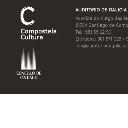
AUDITORIO DE GALICIA
Avenida do Burgo das N
15704 Santiago de Comp
Tel.: 981 55 22 90
Entradas: 981 571 026 / 
info@auditoriodegalicia.