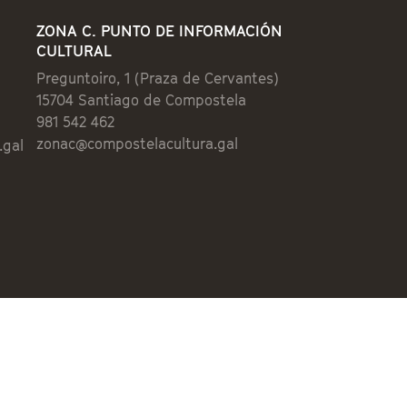
ZONA C. PUNTO DE INFORMACIÓN
CULTURAL
Preguntoiro, 1 (Praza de Cervantes)
15704 Santiago de Compostela
981 542 462
zonac@compostelacultura.gal
.gal