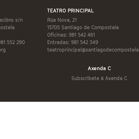
TEATRO PRINCIPAL
acións s/n
Rúa Nova, 21
ostela
15705 Santiago de Compostela
Oficinas: 981 542 461
981 552 290
Entradas: 981 542 349
org
teatroprincipal@santiagodecompostela
Axenda C
Subscríbete á Axenda C