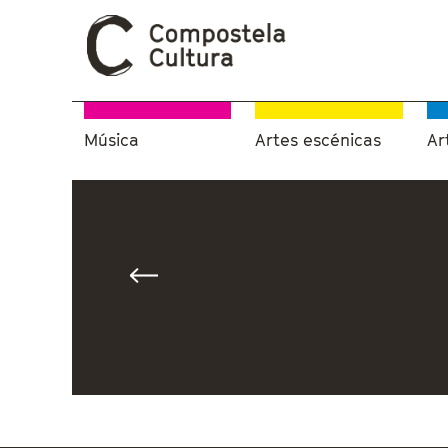
Música
Artes escénicas
Ar
Vostede está aquí