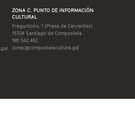
ZONA C. PUNTO DE INFORMACIÓN
CULTURAL
Preguntoiro, 1 (Praza de Cervantes)
15704 Santiago de Compostela
981 542 462
zonac@compostelacultura.gal
.gal