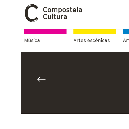
Música
Artes escénicas
Ar
Vostede está aquí