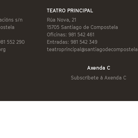
TEATRO PRINCIPAL
acións s/n
Rúa Nova, 21
ostela
15705 Santiago de Compostela
Oficinas: 981 542 461
981 552 290
Entradas: 981 542 349
org
teatroprincipal@santiagodecompostela
Axenda C
Subscríbete á Axenda C