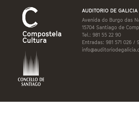
AUDITORIO DE GALICIA
Avenida do Burgo das N
15704 Santiago de Comp
Tel.: 981 55 22 90
Entradas: 981 571 026 / 
info@auditoriodegalicia.