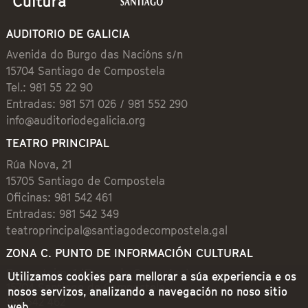
AUDITORIO DE GALICIA
Avenida do Burgo das Nacións s/n
15704 Santiago de Compostela
Tel.: 981 55 22 90
Entradas: 981 571 026 / 981 552 290
info@auditoriodegalicia.org
TEATRO PRINCIPAL
Rúa Nova, 21
15705 Santiago de Compostela
Oficinas: 981 542 461
Entradas: 981 542 349
teatroprincipal@santiagodecompostela.gal
ZONA C. PUNTO DE INFORMACIÓN CULTURAL
Preguntoiro, 1 (Praza de Cervantes)
Utilizamos cookies para mellorar a súa experiencia e os
15704 Santiago de Compostela
nosos servizos, analizando a navegación no noso sitio
981 542 462
web.