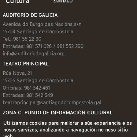
AUDITORIO DE GALICIA
Avenida do Burgo das Nacións s/n
15704 Santiago de Compostela
Tel.: 981 55 22 90
Entradas: 981 571 026 / 981 552 290
info@auditoriodegalicia.org
TEATRO PRINCIPAL
Rúa Nova, 21
15705 Santiago de Compostela
Oficinas: 981 542 461
Entradas: 981 542 349
teatroprincipal@santiagodecompostela.gal
ZONA C. PUNTO DE INFORMACIÓN CULTURAL
Preguntoiro, 1 (Praza de Cervantes)
Utilizamos cookies para mellorar a súa experiencia e os
15704 Santiago de Compostela
nosos servizos, analizando a navegación no noso sitio
981 542 462
web.