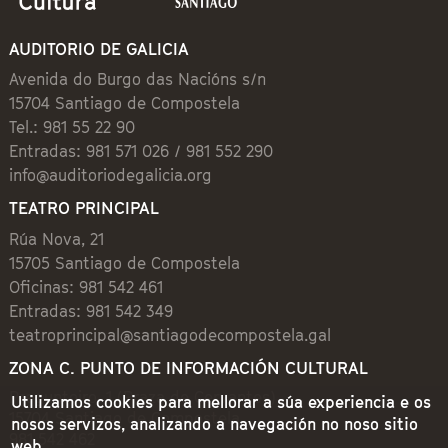
AUDITORIO DE GALICIA
Avenida do Burgo das Nacións s/n
15704 Santiago de Compostela
Tel.: 981 55 22 90
Entradas: 981 571 026 / 981 552 290
info@auditoriodegalicia.org
TEATRO PRINCIPAL
Rúa Nova, 21
15705 Santiago de Compostela
Oficinas: 981 542 461
Entradas: 981 542 349
teatroprincipal@santiagodecompostela.gal
ZONA C. PUNTO DE INFORMACIÓN CULTURAL
Preguntoiro, 1 (Praza de Cervantes)
Utilizamos cookies para mellorar a súa experiencia e os
15704 Santiago de Compostela
nosos servizos, analizando a navegación no noso sitio
981 542 462
web.