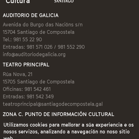
AUDITORIO DE GALICIA
Avenida do Burgo das Nacións s/n
15704 Santiago de Compostela
Tel.: 981 55 22 90
Entradas: 981 571 026 / 981 552 290
info@auditoriodegalicia.org
TEATRO PRINCIPAL
Rúa Nova, 21
15705 Santiago de Compostela
Oficinas: 981 542 461
Entradas: 981 542 349
teatroprincipal@santiagodecompostela.gal
ZONA C. PUNTO DE INFORMACIÓN CULTURAL
Preguntoiro, 1 (Praza de Cervantes)
Utilizamos cookies para mellorar a súa experiencia e os
15704 Santiago de Compostela
nosos servizos, analizando a navegación no noso sitio
981 542 462
web.