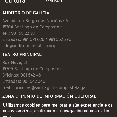
AUDITORIO DE GALICIA
Avenida do Burgo das Nacións s/n
15704 Santiago de Compostela
Tel.: 981 55 22 90
Entradas: 981 571 026 / 981 552 290
info@auditoriodegalicia.org
TEATRO PRINCIPAL
Rúa Nova, 21
15705 Santiago de Compostela
Oficinas: 981 542 461
Entradas: 981 542 349
teatroprincipal@santiagodecompostela.gal
ZONA C. PUNTO DE INFORMACIÓN CULTURAL
Preguntoiro, 1 (Praza de Cervantes)
Utilizamos cookies para mellorar a súa experiencia e os
15704 Santiago de Compostela
nosos servizos, analizando a navegación no noso sitio
981 542 462
web.