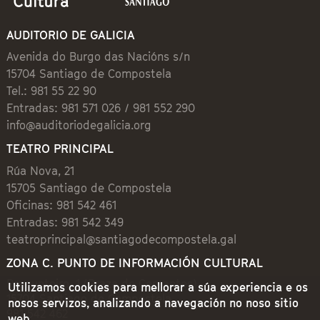
AUDITORIO DE GALICIA
Avenida do Burgo das Nacións s/n
15704 Santiago de Compostela
Tel.: 981 55 22 90
Entradas: 981 571 026 / 981 552 290
info@auditoriodegalicia.org
TEATRO PRINCIPAL
Rúa Nova, 21
15705 Santiago de Compostela
Oficinas: 981 542 461
Entradas: 981 542 349
teatroprincipal@santiagodecompostela.gal
ZONA C. PUNTO DE INFORMACIÓN CULTURAL
Preguntoiro, 1 (Praza de Cervantes)
Utilizamos cookies para mellorar a súa experiencia e os
15704 Santiago de Compostela
nosos servizos, analizando a navegación no noso sitio
981 542 462
web.