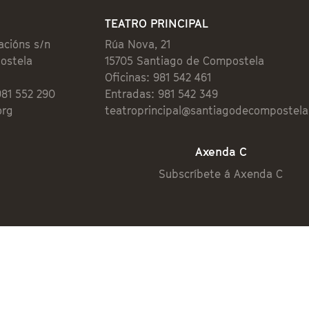
TEATRO PRINCIPAL
acións s/n
Rúa Nova, 21
ostela
15705 Santiago de Compostela
Oficinas: 981 542 461
981 552 290
Entradas: 981 542 349
org
teatroprincipal@santiagodecompostela
Axenda C
Subscríbete á Axenda C