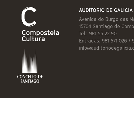
AUDITORIO DE GALICIA
Avenida do Burgo das N
15704 Santiago de Comp
Tel.: 981 55 22 90
Entradas: 981 571 026 / 
info@auditoriodegalicia.