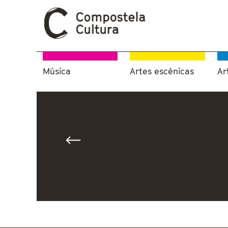
Música
Artes escénicas
Ar
Vostede está aquí