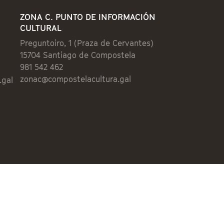
ZONA C. PUNTO DE INFORMACIÓN
CULTURAL
Preguntoiro, 1 (Praza de Cervantes)
15704 Santiago de Compostela
981 542 462
zonac@compostelacultura.gal
.gal