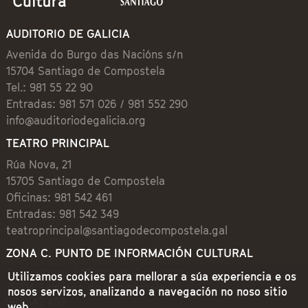
AUDITORIO DE GALICIA
Avenida do Burgo das Nacións s/n
15704 Santiago de Compostela
Tel.: 981 55 22 90
Entradas: 981 571 026 / 981 552 290
info@auditoriodegalicia.org
TEATRO PRINCIPAL
Rúa Nova, 21
15705 Santiago de Compostela
Oficinas: 981 542 461
Entradas: 981 542 349
teatroprincipal@santiagodecompostela.gal
ZONA C. PUNTO DE INFORMACIÓN CULTURAL
Preguntoiro, 1 (Praza de Cervantes)
Utilizamos cookies para mellorar a súa experiencia e os
15704 Santiago de Compostela
nosos servizos, analizando a navegación no noso sitio
981 542 462
web.