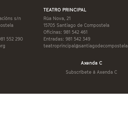
TEATRO PRINCIPAL
acións s/n
Rúa Nova, 21
ostela
15705 Santiago de Compostela
Oficinas: 981 542 461
981 552 290
Entradas: 981 542 349
org
teatroprincipal@santiagodecompostela
Axenda C
Subscríbete á Axenda C