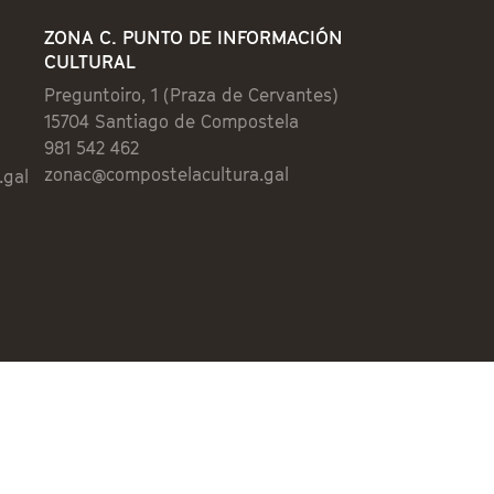
ZONA C. PUNTO DE INFORMACIÓN
CULTURAL
Preguntoiro, 1 (Praza de Cervantes)
15704 Santiago de Compostela
981 542 462
zonac@compostelacultura.gal
.gal