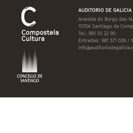
AUDITORIO DE GALICIA
Avenida do Burgo das N
15704 Santiago de Comp
Tel.: 981 55 22 90
Entradas: 981 571 026 / 
info@auditoriodegalicia.