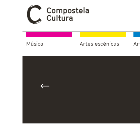
Música
Artes escénicas
Ar
Vostede está aquí