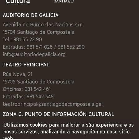
AUDITORIO DE GALICIA
Avenida do Burgo das Nacións s/n
15704 Santiago de Compostela
Tel.: 981 55 22 90
Entradas: 981 571 026 / 981 552 290
info@auditoriodegalicia.org
TEATRO PRINCIPAL
Rúa Nova, 21
15705 Santiago de Compostela
Oficinas: 981 542 461
Entradas: 981 542 349
teatroprincipal@santiagodecompostela.gal
ZONA C. PUNTO DE INFORMACIÓN CULTURAL
Preguntoiro, 1 (Praza de Cervantes)
Utilizamos cookies para mellorar a súa experiencia e os
15704 Santiago de Compostela
nosos servizos, analizando a navegación no noso sitio
981 542 462
web.