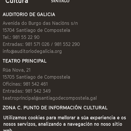
AUDITORIO DE GALICIA
Avenida do Burgo das Nacións s/n
15704 Santiago de Compostela
Tel.: 981 55 22 90
Entradas: 981 571 026 / 981 552 290
info@auditoriodegalicia.org
TEATRO PRINCIPAL
Rúa Nova, 21
15705 Santiago de Compostela
Oficinas: 981 542 461
Entradas: 981 542 349
teatroprincipal@santiagodecompostela.gal
ZONA C. PUNTO DE INFORMACIÓN CULTURAL
Preguntoiro, 1 (Praza de Cervantes)
Utilizamos cookies para mellorar a súa experiencia e os
15704 Santiago de Compostela
nosos servizos, analizando a navegación no noso sitio
981 542 462
web.