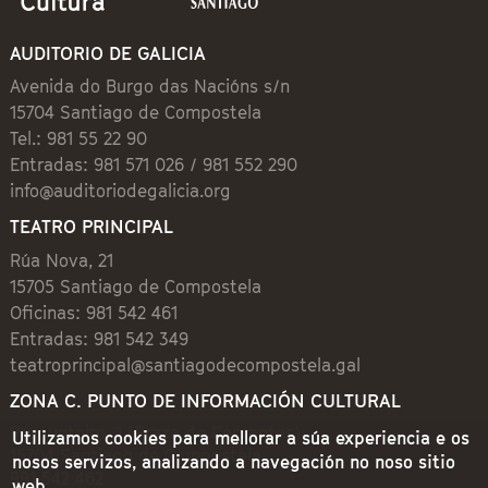
AUDITORIO DE GALICIA
Avenida do Burgo das Nacións s/n
15704 Santiago de Compostela
Tel.: 981 55 22 90
Entradas: 981 571 026 / 981 552 290
info@auditoriodegalicia.org
TEATRO PRINCIPAL
Rúa Nova, 21
15705 Santiago de Compostela
Oficinas: 981 542 461
Entradas: 981 542 349
teatroprincipal@santiagodecompostela.gal
ZONA C. PUNTO DE INFORMACIÓN CULTURAL
Preguntoiro, 1 (Praza de Cervantes)
Utilizamos cookies para mellorar a súa experiencia e os
15704 Santiago de Compostela
nosos servizos, analizando a navegación no noso sitio
981 542 462
web.