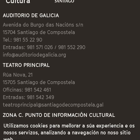
AUDITORIO DE GALICIA
Avenida do Burgo das Nacións s/n
15704 Santiago de Compostela
Tel.: 981 55 22 90
Entradas: 981 571 026 / 981 552 290
info@auditoriodegalicia.org
TEATRO PRINCIPAL
Rúa Nova, 21
15705 Santiago de Compostela
Oficinas: 981 542 461
Entradas: 981 542 349
teatroprincipal@santiagodecompostela.gal
ZONA C. PUNTO DE INFORMACIÓN CULTURAL
Preguntoiro, 1 (Praza de Cervantes)
Utilizamos cookies para mellorar a súa experiencia e os
15704 Santiago de Compostela
nosos servizos, analizando a navegación no noso sitio
981 542 462
web.