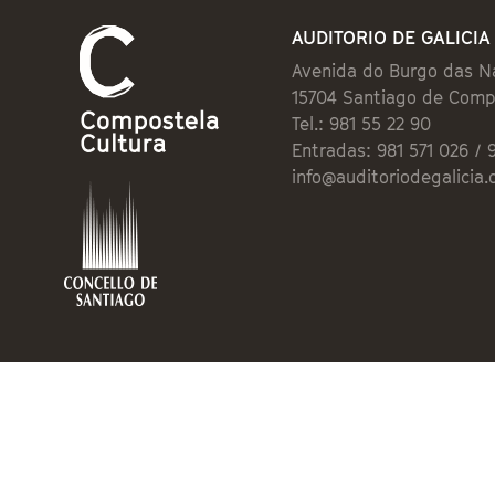
AUDITORIO DE GALICIA
Avenida do Burgo das N
15704 Santiago de Comp
Tel.: 981 55 22 90
Entradas: 981 571 026 / 
info@auditoriodegalicia.