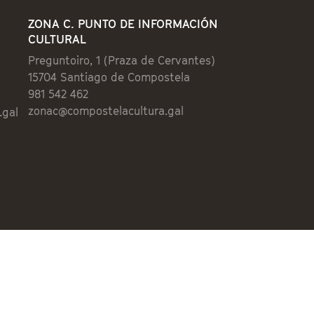
ZONA C. PUNTO DE INFORMACIÓN
CULTURAL
Preguntoiro, 1 (Praza de Cervantes)
15704 Santiago de Compostela
981 542 462
zonac@compostelacultura.gal
.gal