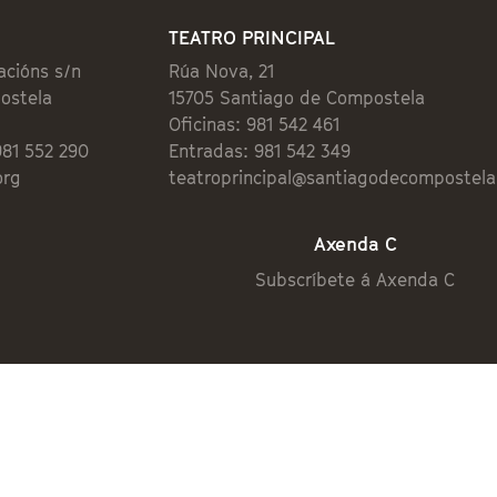
TEATRO PRINCIPAL
acións s/n
Rúa Nova, 21
ostela
15705 Santiago de Compostela
Oficinas: 981 542 461
981 552 290
Entradas: 981 542 349
org
teatroprincipal@santiagodecompostela
Axenda C
Subscríbete á Axenda C