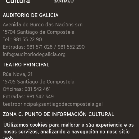
AUDITORIO DE GALICIA
Avenida do Burgo das Nacións s/n
15704 Santiago de Compostela
Tel.: 981 55 22 90
Entradas: 981 571 026 / 981 552 290
info@auditoriodegalicia.org
TEATRO PRINCIPAL
Rúa Nova, 21
15705 Santiago de Compostela
Oficinas: 981 542 461
Entradas: 981 542 349
teatroprincipal@santiagodecompostela.gal
ZONA C. PUNTO DE INFORMACIÓN CULTURAL
Preguntoiro, 1 (Praza de Cervantes)
Utilizamos cookies para mellorar a súa experiencia e os
15704 Santiago de Compostela
nosos servizos, analizando a navegación no noso sitio
981 542 462
web.