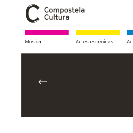
Música
Artes escénicas
Ar
Vostede está aquí