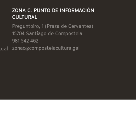
ZONA C. PUNTO DE INFORMACIÓN
CULTURAL
Preguntoiro, 1 (Praza de Cervantes)
15704 Santiago de Compostela
981 542 462
zonac@compostelacultura.gal
.gal