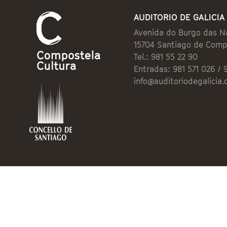
AUDITORIO DE GALICIA
Avenida do Burgo das N
15704 Santiago de Comp
Tel.: 981 55 22 90
Entradas: 981 571 026 / 
info@auditoriodegalicia.