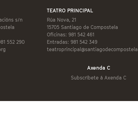
TEATRO PRINCIPAL
acións s/n
Rúa Nova, 21
ostela
15705 Santiago de Compostela
Oficinas: 981 542 461
981 552 290
Entradas: 981 542 349
org
teatroprincipal@santiagodecompostela
Axenda C
Subscríbete á Axenda C