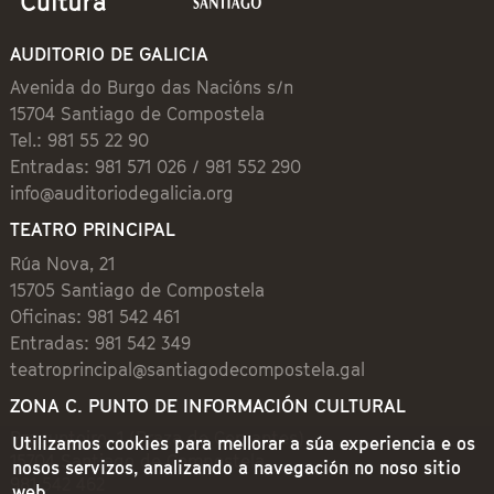
AUDITORIO DE GALICIA
Avenida do Burgo das Nacións s/n
15704 Santiago de Compostela
Tel.: 981 55 22 90
Entradas: 981 571 026 / 981 552 290
info@auditoriodegalicia.org
TEATRO PRINCIPAL
Rúa Nova, 21
15705 Santiago de Compostela
Oficinas: 981 542 461
Entradas: 981 542 349
teatroprincipal@santiagodecompostela.gal
ZONA C. PUNTO DE INFORMACIÓN CULTURAL
Preguntoiro, 1 (Praza de Cervantes)
Utilizamos cookies para mellorar a súa experiencia e os
15704 Santiago de Compostela
nosos servizos, analizando a navegación no noso sitio
981 542 462
web.