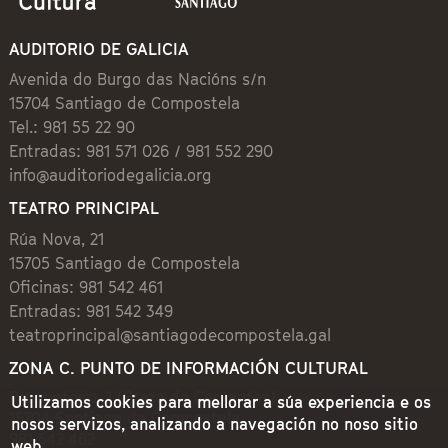
AUDITORIO DE GALICIA
Avenida do Burgo das Nacións s/n
15704 Santiago de Compostela
Tel.: 981 55 22 90
Entradas: 981 571 026 / 981 552 290
info@auditoriodegalicia.org
TEATRO PRINCIPAL
Rúa Nova, 21
15705 Santiago de Compostela
Oficinas: 981 542 461
Entradas: 981 542 349
teatroprincipal@santiagodecompostela.gal
ZONA C. PUNTO DE INFORMACIÓN CULTURAL
Preguntoiro, 1 (Praza de Cervantes)
Utilizamos cookies para mellorar a súa experiencia e os
15704 Santiago de Compostela
nosos servizos, analizando a navegación no noso sitio
981 542 462
web.