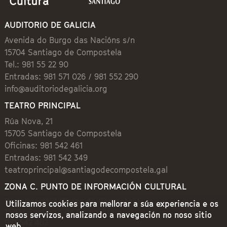
AUDITORIO DE GALICIA
Avenida do Burgo das Nacións s/n
15704 Santiago de Compostela
Tel.: 981 55 22 90
Entradas: 981 571 026 / 981 552 290
info@auditoriodegalicia.org
TEATRO PRINCIPAL
Rúa Nova, 21
15705 Santiago de Compostela
Oficinas: 981 542 461
Entradas: 981 542 349
teatroprincipal@santiagodecompostela.gal
ZONA C. PUNTO DE INFORMACIÓN CULTURAL
Preguntoiro, 1 (Praza de Cervantes)
Utilizamos cookies para mellorar a súa experiencia e os
15704 Santiago de Compostela
nosos servizos, analizando a navegación no noso sitio
981 542 462
web.