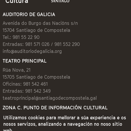
AUDITORIO DE GALICIA
Avenida do Burgo das Nacións s/n
15704 Santiago de Compostela
Tel.: 981 55 22 90
Entradas: 981 571 026 / 981 552 290
info@auditoriodegalicia.org
TEATRO PRINCIPAL
Rúa Nova, 21
15705 Santiago de Compostela
Oficinas: 981 542 461
Entradas: 981 542 349
teatroprincipal@santiagodecompostela.gal
ZONA C. PUNTO DE INFORMACIÓN CULTURAL
Preguntoiro, 1 (Praza de Cervantes)
Utilizamos cookies para mellorar a súa experiencia e os
15704 Santiago de Compostela
nosos servizos, analizando a navegación no noso sitio
981 542 462
web.