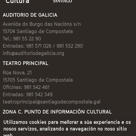
AUDITORIO DE GALICIA
Avenida do Burgo das Nacións s/n
15704 Santiago de Compostela
Tel.: 981 55 22 90
Entradas: 981 571 026 / 981 552 290
info@auditoriodegalicia.org
TEATRO PRINCIPAL
Rúa Nova, 21
15705 Santiago de Compostela
Oficinas: 981 542 461
Entradas: 981 542 349
teatroprincipal@santiagodecompostela.gal
ZONA C. PUNTO DE INFORMACIÓN CULTURAL
Preguntoiro, 1 (Praza de Cervantes)
Utilizamos cookies para mellorar a súa experiencia e os
15704 Santiago de Compostela
nosos servizos, analizando a navegación no noso sitio
981 542 462
web.