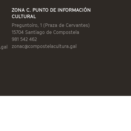
ZONA C. PUNTO DE INFORMACIÓN
CULTURAL
Preguntoiro, 1 (Praza de Cervantes)
15704 Santiago de Compostela
981 542 462
zonac@compostelacultura.gal
.gal