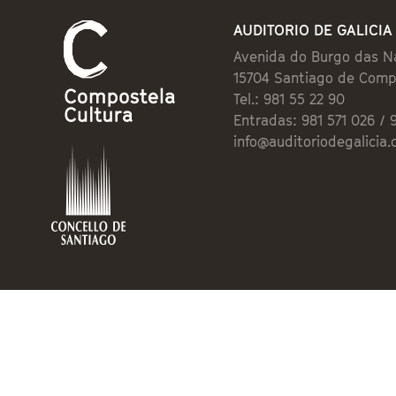
AUDITORIO DE GALICIA
Avenida do Burgo das N
15704 Santiago de Comp
Tel.: 981 55 22 90
Entradas: 981 571 026 / 
info@auditoriodegalicia.