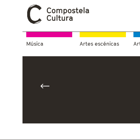
Música
Artes escénicas
Ar
Vostede está aquí