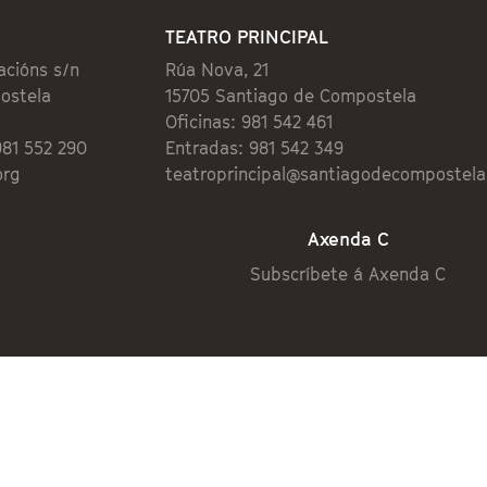
TEATRO PRINCIPAL
acións s/n
Rúa Nova, 21
ostela
15705 Santiago de Compostela
Oficinas: 981 542 461
981 552 290
Entradas: 981 542 349
org
teatroprincipal@santiagodecompostela
Axenda C
Subscríbete á Axenda C