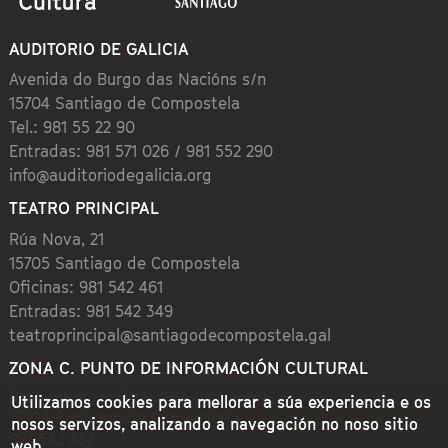
AUDITORIO DE GALICIA
Avenida do Burgo das Nacións s/n
15704 Santiago de Compostela
Tel.: 981 55 22 90
Entradas: 981 571 026 / 981 552 290
info@auditoriodegalicia.org
TEATRO PRINCIPAL
Rúa Nova, 21
15705 Santiago de Compostela
Oficinas: 981 542 461
Entradas: 981 542 349
teatroprincipal@santiagodecompostela.gal
ZONA C. PUNTO DE INFORMACIÓN CULTURAL
Preguntoiro, 1 (Praza de Cervantes)
Utilizamos cookies para mellorar a súa experiencia e os
15704 Santiago de Compostela
nosos servizos, analizando a navegación no noso sitio
981 542 462
web.