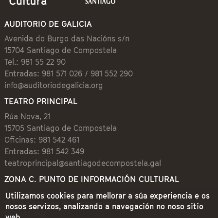
AUDITORIO DE GALICIA
Avenida do Burgo das Nacións s/n
15704 Santiago de Compostela
Tel.: 981 55 22 90
Entradas: 981 571 026 / 981 552 290
info@auditoriodegalicia.org
TEATRO PRINCIPAL
Rúa Nova, 21
15705 Santiago de Compostela
Oficinas: 981 542 461
Entradas: 981 542 349
teatroprincipal@santiagodecompostela.gal
ZONA C. PUNTO DE INFORMACIÓN CULTURAL
Preguntoiro, 1 (Praza de Cervantes)
Utilizamos cookies para mellorar a súa experiencia e os
15704 Santiago de Compostela
nosos servizos, analizando a navegación no noso sitio
981 542 462
web.