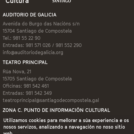
AUDITORIO DE GALICIA
Avenida do Burgo das Nacións s/n
15704 Santiago de Compostela
Tel.: 981 55 22 90
Entradas: 981 571 026 / 981 552 290
info@auditoriodegalicia.org
TEATRO PRINCIPAL
Rúa Nova, 21
15705 Santiago de Compostela
Oficinas: 981 542 461
Entradas: 981 542 349
teatroprincipal@santiagodecompostela.gal
ZONA C. PUNTO DE INFORMACIÓN CULTURAL
Preguntoiro, 1 (Praza de Cervantes)
Utilizamos cookies para mellorar a súa experiencia e os
15704 Santiago de Compostela
nosos servizos, analizando a navegación no noso sitio
981 542 462
web.