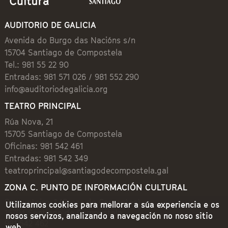
AUDITORIO DE GALICIA
Avenida do Burgo das Nacións s/n
15704 Santiago de Compostela
Tel.: 981 55 22 90
Entradas: 981 571 026 / 981 552 290
info@auditoriodegalicia.org
TEATRO PRINCIPAL
Rúa Nova, 21
15705 Santiago de Compostela
Oficinas: 981 542 461
Entradas: 981 542 349
teatroprincipal@santiagodecompostela.gal
ZONA C. PUNTO DE INFORMACIÓN CULTURAL
Preguntoiro, 1 (Praza de Cervantes)
Utilizamos cookies para mellorar a súa experiencia e os
15704 Santiago de Compostela
nosos servizos, analizando a navegación no noso sitio
981 542 462
web.