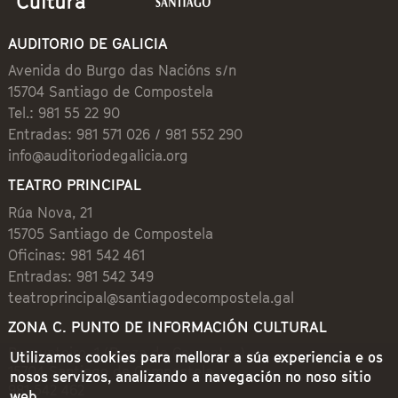
AUDITORIO DE GALICIA
Avenida do Burgo das Nacións s/n
15704 Santiago de Compostela
Tel.: 981 55 22 90
Entradas: 981 571 026 / 981 552 290
info@auditoriodegalicia.org
TEATRO PRINCIPAL
Rúa Nova, 21
15705 Santiago de Compostela
Oficinas: 981 542 461
Entradas: 981 542 349
teatroprincipal@santiagodecompostela.gal
ZONA C. PUNTO DE INFORMACIÓN CULTURAL
Preguntoiro, 1 (Praza de Cervantes)
Utilizamos cookies para mellorar a súa experiencia e os
15704 Santiago de Compostela
nosos servizos, analizando a navegación no noso sitio
981 542 462
web.