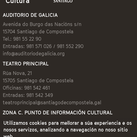
AUDITORIO DE GALICIA
Avenida do Burgo das Nacións s/n
15704 Santiago de Compostela
Tel.: 981 55 22 90
Entradas: 981 571 026 / 981 552 290
info@auditoriodegalicia.org
TEATRO PRINCIPAL
Rúa Nova, 21
15705 Santiago de Compostela
Oficinas: 981 542 461
Entradas: 981 542 349
teatroprincipal@santiagodecompostela.gal
ZONA C. PUNTO DE INFORMACIÓN CULTURAL
Preguntoiro, 1 (Praza de Cervantes)
Utilizamos cookies para mellorar a súa experiencia e os
15704 Santiago de Compostela
nosos servizos, analizando a navegación no noso sitio
981 542 462
web.