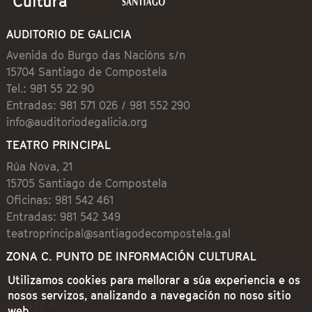
AUDITORIO DE GALICIA
Avenida do Burgo das Nacións s/n
15704 Santiago de Compostela
Tel.: 981 55 22 90
Entradas: 981 571 026 / 981 552 290
info@auditoriodegalicia.org
TEATRO PRINCIPAL
Rúa Nova, 21
15705 Santiago de Compostela
Oficinas: 981 542 461
Entradas: 981 542 349
teatroprincipal@santiagodecompostela.gal
ZONA C. PUNTO DE INFORMACIÓN CULTURAL
Preguntoiro, 1 (Praza de Cervantes)
Utilizamos cookies para mellorar a súa experiencia e os
15704 Santiago de Compostela
nosos servizos, analizando a navegación no noso sitio
981 542 462
web.