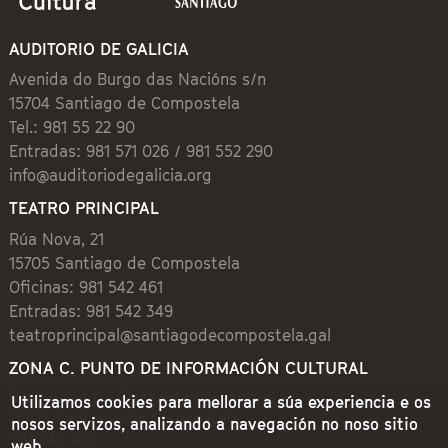
AUDITORIO DE GALICIA
Avenida do Burgo das Nacións s/n
15704 Santiago de Compostela
Tel.: 981 55 22 90
Entradas: 981 571 026 / 981 552 290
info@auditoriodegalicia.org
TEATRO PRINCIPAL
Rúa Nova, 21
15705 Santiago de Compostela
Oficinas: 981 542 461
Entradas: 981 542 349
teatroprincipal@santiagodecompostela.gal
ZONA C. PUNTO DE INFORMACIÓN CULTURAL
Preguntoiro, 1 (Praza de Cervantes)
Utilizamos cookies para mellorar a súa experiencia e os
15704 Santiago de Compostela
nosos servizos, analizando a navegación no noso sitio
981 542 462
web.