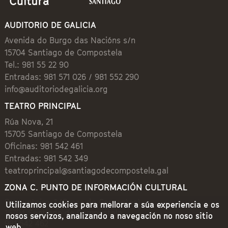
AUDITORIO DE GALICIA
Avenida do Burgo das Nacións s/n
15704 Santiago de Compostela
Tel.: 981 55 22 90
Entradas: 981 571 026 / 981 552 290
info@auditoriodegalicia.org
TEATRO PRINCIPAL
Rúa Nova, 21
15705 Santiago de Compostela
Oficinas: 981 542 461
Entradas: 981 542 349
teatroprincipal@santiagodecompostela.gal
ZONA C. PUNTO DE INFORMACIÓN CULTURAL
Preguntoiro, 1 (Praza de Cervantes)
Utilizamos cookies para mellorar a súa experiencia e os
15704 Santiago de Compostela
nosos servizos, analizando a navegación no noso sitio
981 542 462
web.