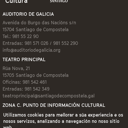
AUDITORIO DE GALICIA
Avenida do Burgo das Nacións s/n
15704 Santiago de Compostela
Tel.: 981 55 22 90
Entradas: 981 571 026 / 981 552 290
info@auditoriodegalicia.org
TEATRO PRINCIPAL
Rúa Nova, 21
15705 Santiago de Compostela
Oficinas: 981 542 461
Entradas: 981 542 349
teatroprincipal@santiagodecompostela.gal
ZONA C. PUNTO DE INFORMACIÓN CULTURAL
Preguntoiro, 1 (Praza de Cervantes)
Utilizamos cookies para mellorar a súa experiencia e os
15704 Santiago de Compostela
nosos servizos, analizando a navegación no noso sitio
981 542 462
web.