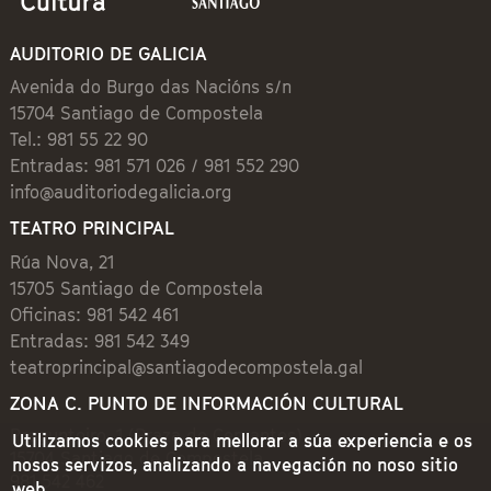
AUDITORIO DE GALICIA
Avenida do Burgo das Nacións s/n
15704 Santiago de Compostela
Tel.: 981 55 22 90
Entradas: 981 571 026 / 981 552 290
info@auditoriodegalicia.org
TEATRO PRINCIPAL
Rúa Nova, 21
15705 Santiago de Compostela
Oficinas: 981 542 461
Entradas: 981 542 349
teatroprincipal@santiagodecompostela.gal
ZONA C. PUNTO DE INFORMACIÓN CULTURAL
Preguntoiro, 1 (Praza de Cervantes)
Utilizamos cookies para mellorar a súa experiencia e os
15704 Santiago de Compostela
nosos servizos, analizando a navegación no noso sitio
981 542 462
web.