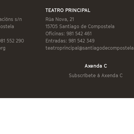
TEATRO PRINCIPAL
acións s/n
Rúa Nova, 21
ostela
15705 Santiago de Compostela
Oficinas: 981 542 461
981 552 290
Entradas: 981 542 349
org
teatroprincipal@santiagodecompostela
Axenda C
Subscríbete á Axenda C