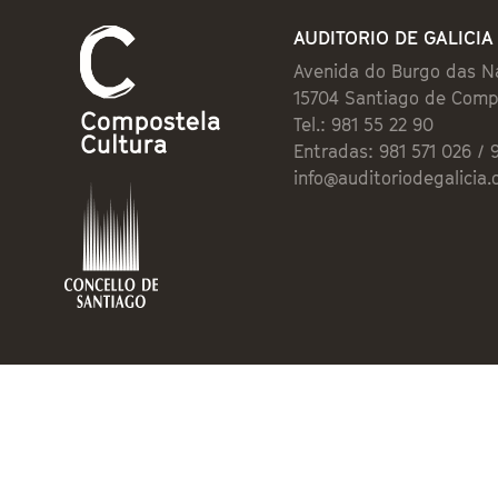
AUDITORIO DE GALICIA
Avenida do Burgo das N
15704 Santiago de Comp
Tel.: 981 55 22 90
Entradas: 981 571 026 / 
info@auditoriodegalicia.