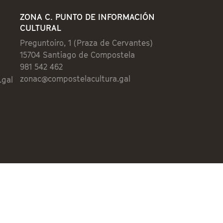
ZONA C. PUNTO DE INFORMACIÓN
CULTURAL
Preguntoiro, 1 (Praza de Cervantes)
15704 Santiago de Compostela
981 542 462
zonac@compostelacultura.gal
.gal