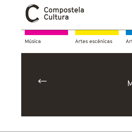
Música
Artes escénicas
Ar
Vostede está aquí
M