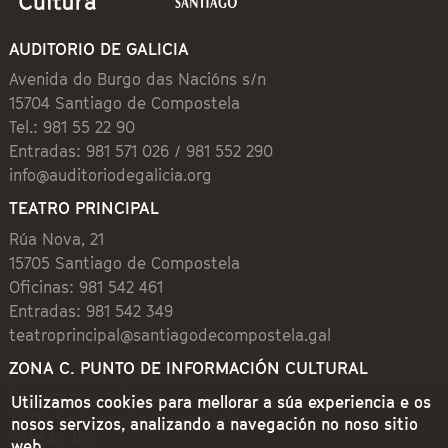
AUDITORIO DE GALICIA
Avenida do Burgo das Nacións s/n
15704 Santiago de Compostela
Tel.: 981 55 22 90
Entradas: 981 571 026 / 981 552 290
info@auditoriodegalicia.org
TEATRO PRINCIPAL
Rúa Nova, 21
15705 Santiago de Compostela
Oficinas: 981 542 461
Entradas: 981 542 349
teatroprincipal@santiagodecompostela.gal
ZONA C. PUNTO DE INFORMACIÓN CULTURAL
Preguntoiro, 1 (Praza de Cervantes)
Utilizamos cookies para mellorar a súa experiencia e os
15704 Santiago de Compostela
nosos servizos, analizando a navegación no noso sitio
981 542 462
web.