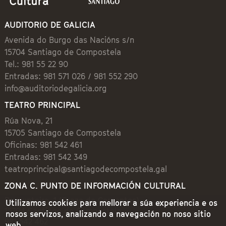
AUDITORIO DE GALICIA
Avenida do Burgo das Nacións s/n
15704 Santiago de Compostela
Tel.: 981 55 22 90
Entradas: 981 571 026 / 981 552 290
info@auditoriodegalicia.org
TEATRO PRINCIPAL
Rúa Nova, 21
15705 Santiago de Compostela
Oficinas: 981 542 461
Entradas: 981 542 349
teatroprincipal@santiagodecompostela.gal
ZONA C. PUNTO DE INFORMACIÓN CULTURAL
Preguntoiro, 1 (Praza de Cervantes)
Utilizamos cookies para mellorar a súa experiencia e os
15704 Santiago de Compostela
nosos servizos, analizando a navegación no noso sitio
981 542 462
web.