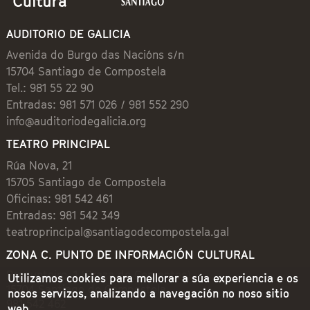
AUDITORIO DE GALICIA
Avenida do Burgo das Nacións s/n
15704 Santiago de Compostela
Tel.: 981 55 22 90
Entradas: 981 571 026 / 981 552 290
info@auditoriodegalicia.org
TEATRO PRINCIPAL
Rúa Nova, 21
15705 Santiago de Compostela
Oficinas: 981 542 461
Entradas: 981 542 349
teatroprincipal@santiagodecompostela.gal
ZONA C. PUNTO DE INFORMACIÓN CULTURAL
Preguntoiro, 1 (Praza de Cervantes)
Utilizamos cookies para mellorar a súa experiencia e os
15704 Santiago de Compostela
nosos servizos, analizando a navegación no noso sitio
981 542 462
web.