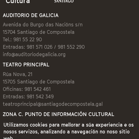
AUDITORIO DE GALICIA
Avenida do Burgo das Nacións s/n
15704 Santiago de Compostela
Tel.: 981 55 22 90
Entradas: 981 571 026 / 981 552 290
info@auditoriodegalicia.org
TEATRO PRINCIPAL
Rúa Nova, 21
15705 Santiago de Compostela
Oficinas: 981 542 461
Entradas: 981 542 349
teatroprincipal@santiagodecompostela.gal
ZONA C. PUNTO DE INFORMACIÓN CULTURAL
Preguntoiro, 1 (Praza de Cervantes)
Utilizamos cookies para mellorar a súa experiencia e os
15704 Santiago de Compostela
nosos servizos, analizando a navegación no noso sitio
981 542 462
web.