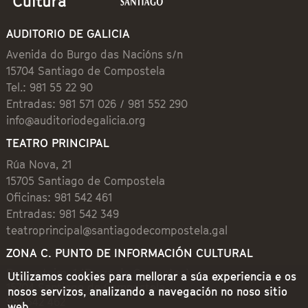
AUDITORIO DE GALICIA
Avenida do Burgo das Nacións s/n
15704 Santiago de Compostela
Tel.: 981 55 22 90
Entradas: 981 571 026 / 981 552 290
info@auditoriodegalicia.org
TEATRO PRINCIPAL
Rúa Nova, 21
15705 Santiago de Compostela
Oficinas: 981 542 461
Entradas: 981 542 349
teatroprincipal@santiagodecompostela.gal
ZONA C. PUNTO DE INFORMACIÓN CULTURAL
Preguntoiro, 1 (Praza de Cervantes)
Utilizamos cookies para mellorar a súa experiencia e os
15704 Santiago de Compostela
nosos servizos, analizando a navegación no noso sitio
981 542 462
web.